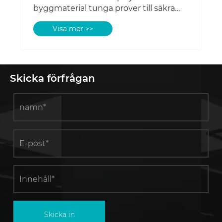
Skicka förfrågan
Skicka in