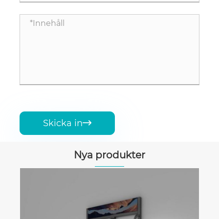
Skicka in

Nya produkter
Bildskärmsstativ för tapeter
Visa mer >>