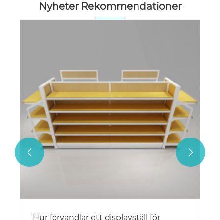
Nyheter Rekommendationer
Hur kan skor och tillbehör från
klädaffärer förvandla webbläsare till
köpare?
Visa mer >>

