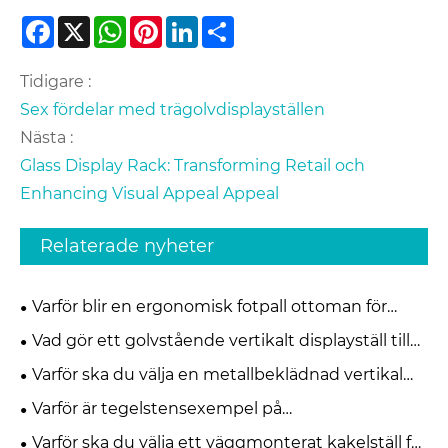
Facebook
X
WhatsApp
Pinterest
LinkedIn
Share
Tidigare :
Sex fördelar med trägolvdisplayställen
Nästa :
Glass Display Rack: Transforming Retail och
Enhancing Visual Appeal Appeal
Relaterade nyheter
Varför blir en ergonomisk fotpall ottoman för
under skrivbordet nödvändig för modern
Vad gör ett golvstående vertikalt displayställ till
kontorskomfort
den mest effektiva lösningen för moderna
Varför ska du välja en metallbeklädnad vertikal
detaljhandels- och utställningsutrymmen
keramisk displayhylla för din butik
Varför är tegelstensexempel på
mässutställningsställen viktiga för moderna
Varför ska du välja ett väggmonterat kakelställ för