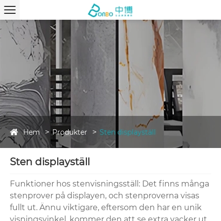
Hem
Produkter
Sten displayställ
Sten displayställ
Funktioner hos stenvisningsställ: Det finns många
stenprover på displayen, och stenproverna visas
fullt ut. Ännu viktigare, eftersom den har en unik
visningsvinkel, kommer den att se extra vacker ut,