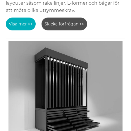
layouter såsom raka linjer, L-former och bågar för
att möta olika utrymmeskrav.
Visa mer >>
Skicka förfrågan >>