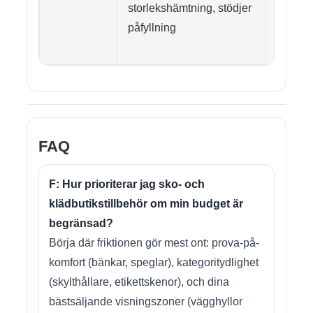
storlekshämtning, stödjer
passfo
påfyllning
gångbr
materi
FAQ
F: Hur prioriterar jag sko- och
klädbutikstillbehör om min budget är
begränsad?
Börja där friktionen gör mest ont: prova-på-
komfort (bänkar, speglar), kategoritydlighet
(skylthållare, etikettskenor), och dina
bästsäljande visningszoner (vägghyllor