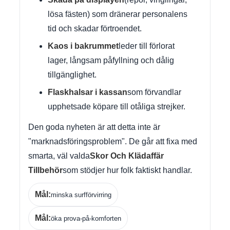
lösa fästen) som dränerar personalens
tid och skadar förtroendet.
Kaos i bakrummet
leder till förlorat
lager, långsam påfyllning och dålig
tillgänglighet.
Flaskhalsar i kassan
som förvandlar
upphetsade köpare till otåliga strejker.
Den goda nyheten är att detta inte är
"marknadsföringsproblem". De går att fixa med
smarta, väl valda
Skor Och Klädaffär
Tillbehör
som stödjer hur folk faktiskt handlar.
Mål:
minska surfförvirring
Mål:
öka prova-på-komforten