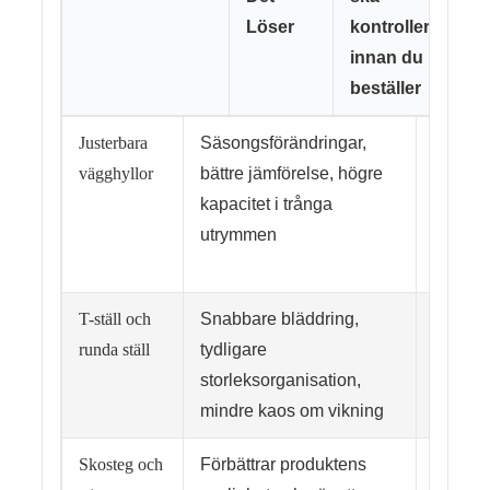
Löser
kontrollera
innan du
beställer
Justerbara
Säsongsförändringar,
Belastn
vägghyllor
bättre jämförelse, högre
konsol
kapacitet i trånga
väggmo
utrymmen
hårdva
ytbestä
T-ställ och
Snabbare bläddring,
Racksta
runda ställ
tydligare
fotavtry
storleksorganisation,
höjdjus
mindre kaos om vikning
storlek
Skosteg och
Förbättrar produktens
Akryltj