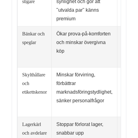
stigare
synlighet och gör att
halksk
"utvalda par" känns
reptåli
premium
rengör
Bänkar och
Ökar prova-på-komforten
Placer
speglar
och minskar övergivna
robust 
köp
lättsan
spegelk
Skylthållare
Minskar förvirring,
Kompati
och
förbättrar
armatur
etikettskenor
marknadsföringstydlighet,
för etik
sänker personalfrågor
tillgäng
utbyte
Lagerkärl
Stoppar förlorat lager,
Märkni
och avdelare
snabbar upp
stapelb