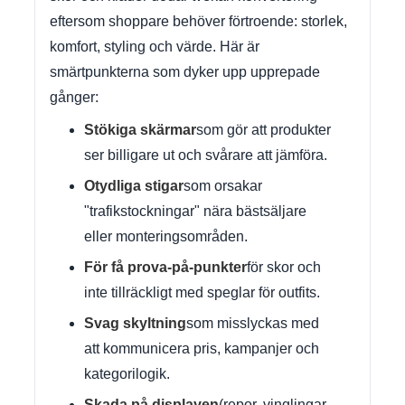
eftersom shoppare behöver förtroende: storlek,
komfort, styling och värde. Här är
smärtpunkterna som dyker upp upprepade
gånger:
Stökiga skärmar
som gör att produkter
ser billigare ut och svårare att jämföra.
Otydliga stigar
som orsakar
"trafikstockningar" nära bästsäljare
eller monteringsområden.
För få prova-på-punkter
för skor och
inte tillräckligt med speglar för outfits.
Svag skyltning
som misslyckas med
att kommunicera pris, kampanjer och
kategorilogik.
Skada på displayen
(repor, vinglingar,