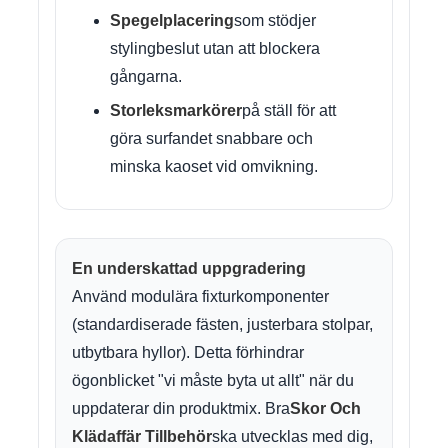
Spegelplacering
som stödjer
stylingbeslut utan att blockera
gångarna.
Storleksmarkörer
på ställ för att
göra surfandet snabbare och
minska kaoset vid omvikning.
En underskattad uppgradering
Använd modulära fixturkomponenter
(standardiserade fästen, justerbara stolpar,
utbytbara hyllor). Detta förhindrar
ögonblicket "vi måste byta ut allt" när du
uppdaterar din produktmix. Bra
Skor Och
Klädaffär Tillbehör
ska utvecklas med dig,