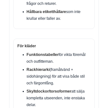
frågor och returer.
Hållbara etiketthållare
som inte
krullar eller faller av.
För kläder
Funktionstabeller
för vikta föremål
och outfitteman.
Rackhierarki
(framåtvänd +
sidohängning) för att visa både stil
och färgomfång.
Skyltdockor/torsoformer
att sälja
kompletta utseenden, inte enstaka
delar.