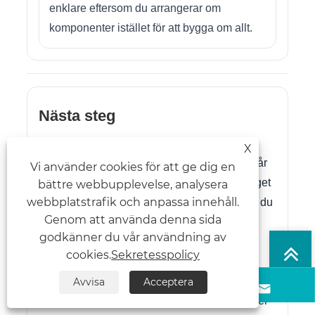
enklare eftersom du arrangerar om
komponenter istället för att bygga om allt.
Nästa steg
Rätt tillbehör "håller inte bara produkter". De
X
minskar friktionen, skyddar lagervärdet och får
Vi använder cookies för att ge dig en
kunderna att känna sig trygga från första steget
bättre webbupplevelse, analysera
webbplatstrafik och anpassa innehåll.
in i din butik till det ögonblick de betalar. Om du
Genom att använda denna sida
vill ha en renare layout, snabbare påfyllning
godkänner du vår användning av
och visar det faktiskt stöder försäljning, ditt
cookies.
Sekretesspolicy
leveranssystem är det smartaste stället att
börja.
Avvisa
Acceptera



Om du planerar en ny butikskonfiguration eller