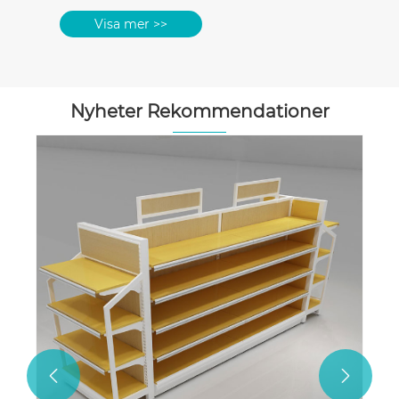
Nyheter Rekommendationer
Huvudändamål och typer av hyllor
Visa mer >>

