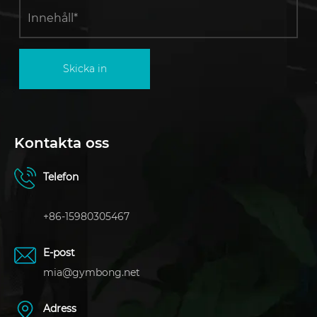
Skicka in
Kontakta oss
Telefon
+86-15980305467
E-post
mia@gymbong.net
Adress