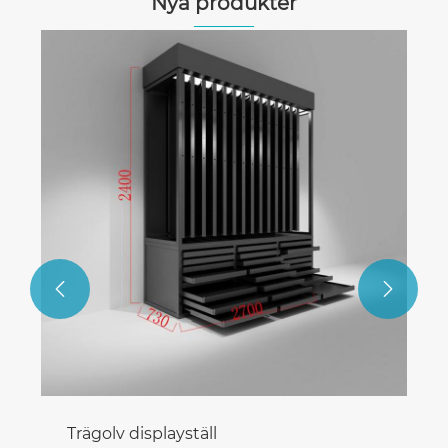
Nya produkter
Platt lådskåp
Visa mer >>

