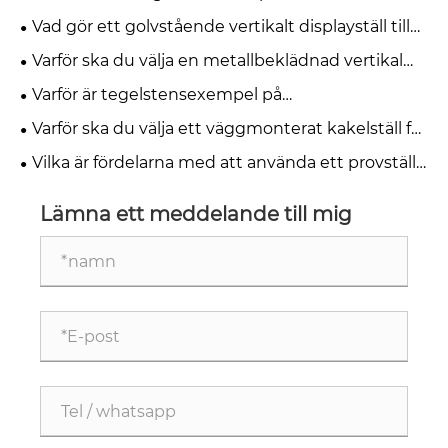
under skrivbordet nödvändig för modern
Vad gör ett golvstående vertikalt displayställ till
kontorskomfort
den mest effektiva lösningen för moderna
Varför ska du välja en metallbeklädnad vertikal
detaljhandels- och utställningsutrymmen
keramisk displayhylla för din butik
Varför är tegelstensexempel på
mässutställningsställen viktiga för moderna
Varför ska du välja ett väggmonterat kakelställ för
utställningslokaler
mässan för att förbättra din monter
Vilka är fördelarna med att använda ett provställ
för golvstående sten för ditt företag
Lämna ett meddelande till mig