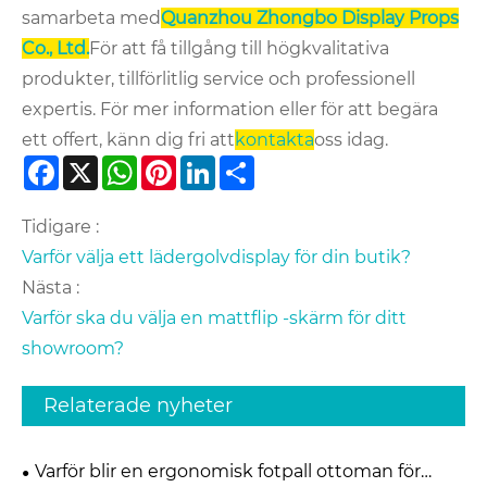
samarbeta med
Quanzhou Zhongbo Display Props
Co., Ltd.
För att få tillgång till högkvalitativa
produkter, tillförlitlig service och professionell
expertis. För mer information eller för att begära
ett offert, känn dig fri att
kontakta
oss idag.
Facebook
X
WhatsApp
Pinterest
LinkedIn
Share
Tidigare :
Varför välja ett lädergolvdisplay för din butik?
Nästa :
Varför ska du välja en mattflip -skärm för ditt
showroom?
Relaterade nyheter
Varför blir en ergonomisk fotpall ottoman för