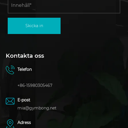
Skicka in
Kontakta oss
Telefon
+86-15980305467
E-post
mia@gymbong.net
Adress