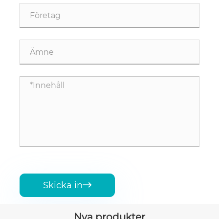
Skicka in

Nya produkter