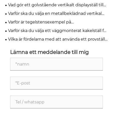
under skrivbordet nödvändig för modern
Vad gör ett golvstående vertikalt displayställ till
kontorskomfort
den mest effektiva lösningen för moderna
Varför ska du välja en metallbeklädnad vertikal
detaljhandels- och utställningsutrymmen
keramisk displayhylla för din butik
Varför är tegelstensexempel på
mässutställningsställen viktiga för moderna
Varför ska du välja ett väggmonterat kakelställ för
utställningslokaler
mässan för att förbättra din monter
Vilka är fördelarna med att använda ett provställ
för golvstående sten för ditt företag
Lämna ett meddelande till mig